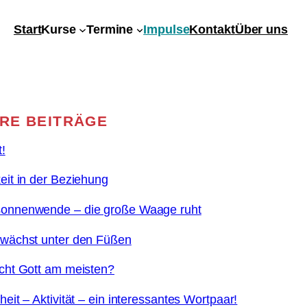
Start
Kurse
Termine
Impulse
Kontakt
Über uns
RE BEITRÄGE
t!
it in der Beziehung
nnenwende – die große Waage ruht
wächst unter den Füßen
cht Gott am meisten?
eit – Aktivität – ein interessantes Wortpaar!